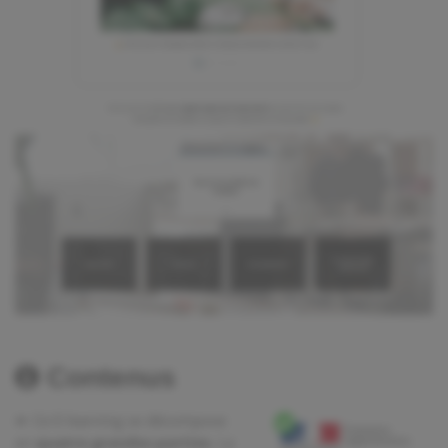
Contenus
⏩
Ce E-learning se décompose
en
quatre grandes parties
. La