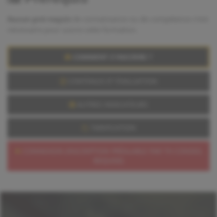
Aucun pré-requis
de connaissance ou de compétence n’est
nécessaire pour suivre cette formation.
COMMENT S'INSCRIRE ?
CONTENUS ET ÉVALUATION
AUTRES INDICATEURS
TARIFICATION
CONNEXION (INSCRIPTION PRÉALABLE PAR TH CONSEIL
REQUISE)