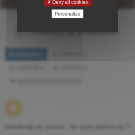
Deny all cookies
Personalize
Contenus et évaluation
CHAPITRE 1
CHAPITRE 2
CHAPITRE 3
CHAPITRE 4
MODALITÉS D'ÉVALUATION
Handicap au travail : de quoi parle-t-on ?