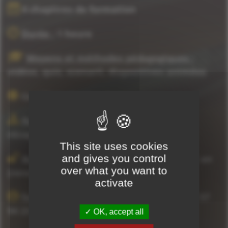
4 chapitres de formation
Durée :
1 heure
Moyens et méthodes pédagogiques :
vidéos, quiz, scenarii, diapositives animées
Certificat de réussite
Ressources pédagogiques :
PDF
récapitulatif, textes des vidéos
This site uses cookies
and gives you control
Accès
instantané et garanti pendant 1 an
over what you want to
(renouvelable)
activate
formationenligne@thconseil.fr
|
04 78 57
94 23
OK, accept all