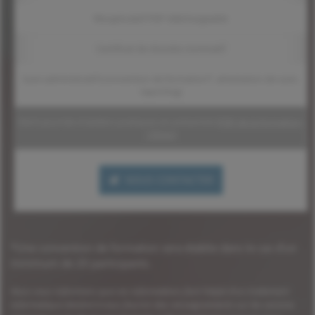
Récapitulatif PDF téléchargeable
Certificat de réussite nominatif
Suivi administratif (convention de formation*, attestation de suivi,
reporting)
Demi-journée d'ateliers pratiques en présentiel
(PDF de la formation,
178 Ko)
NOUS CONTACTER
*Une convention de formation sera établie dans le cas d'un
minimum de 20 participants.
Nous vous informons que ces informations font l’objet d’un traitement
informatique destiné à vous fournir des renseignements sur les services