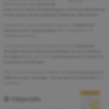
première pose des
notions de
base sur la notion de handicap en milieu professionnel
et les enjeux d'une politique handicap volontariste
.
La deuxième partie introduit la question d'
égalité des
chances et de compensation
des conséquences du
handicap au travail.
La troisième partie outille l'apprenant sur
l'obligation
d'emploi de travailleurs handicapés et ses modalités
de réponse
ainsi que sur la
reconnaissance du statut de
travailleur handicapé
.
Enfin, la quatrième partie détaille des
bonnes pratiques et
réflexes à pour manager une personne handicapée
au
quotidien.
Objectifs