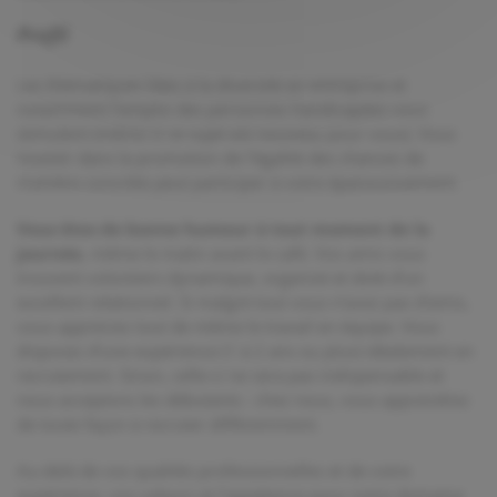
Profil
Les thématiques liées à la diversité en entreprise et
notamment l’emploi des personnes handicapées vous
stimulent (même si ce sujet est nouveau pour vous). Vous
investir dans la promotion de l’égalité des chances de
manière concrète peut participer à votre épanouissement.
Vous êtes de bonne humeur à tout moment de la
journée
, même le matin avant le café. Vos amis vous
trouvent volontiers dynamique, organisé et doté d’un
excellent relationnel. Si malgré tout vous n’avez pas d’amis,
vous appréciez tout de même le travail en équipe. Vous
disposez d’une expérience (1 à 2 ans ou plus) idéalement en
recrutement. Sinon, celle-ci ne sera pas indispensable et
nous acceptons les débutants : chez nous, vous apprendrez
de toute façon à recruter différemment.
Au-delà de vos qualités professionnelles et de votre
expérience, vos valeurs et l’appétence pour notre domaine