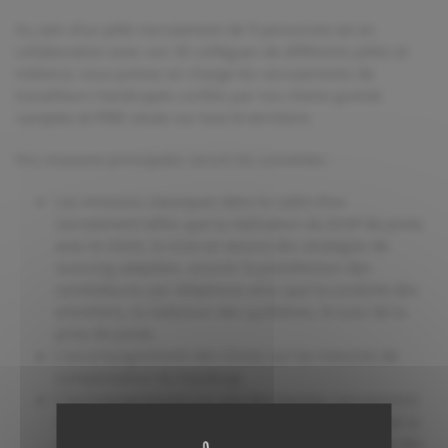
Au sein d’un pôle recrutement de 9 personnes (et en
collaboration avec vos 30 collègues de différents pôles et
métiers), vous prenez en charge les recrutements de
travailleurs handicapés confiés par nos clients grands
comptes et PME situés sur tout le territoire.
Vos missions principales seront les suivantes :
Les missions classiques dans le cadre d’un
recrutement telles que la réalisation du brief de poste
avec le client, la mise en œuvre des stratégies de
sourcing adaptées, assurer la présélection des
candidatures par téléphone ainsi que la conduite des
entretiens, la rédaction des synthèses, le suivi de la
prise de poste.
L’accompagnement des clients sur les mesures de
compensation du handicap
L’accompagnement sur site des équipes recrutement
du client et plus largement le suivi opérationnel de la
prestation auprès de ce dernier ainsi que la tenue des