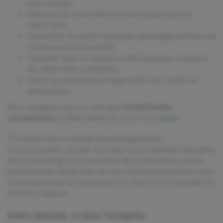
leurs lacunes
Valoriser les savoir-être au moins autant que les
savoir-faire
Considérer les profils atypiques davantage comme une
richesse qu’une anomalie
Travailler dans un cabinet à taille humaine, empreint
de valeurs bien comprises
Savoir se réinventer et réapprendre son métier en
permanence
Alors rejoignez-nous en tant que
Consultant(e)
recrutement
et faites partie de
notre fine équipe
!
TH Conseil est un cabinet d’accompagnement,
communication, conseil, formation et recrutement spécialisé
dans le handicap et la promotion de la diversité en milieu
professionnel. Basés près de Lyon (vraiment tout près), nous
intervenons pour le compte de nos clients sur l’ensemble du
territoire national.
Votre mission, si vous l’acceptez