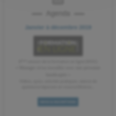
Agenda
Janvier à décembre 2019
ème
8
session de la formation en ligne (SPOC)
« Manager et/ou travailler avec une personne
handicapée »
Vidéos, quizz, activités pratiques, séance de
questions/réponses en visioconférence...
INFOS & INSCRIPTIONS