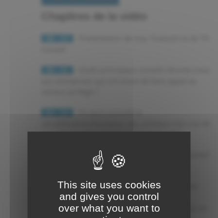
Chapitres de la vidéo
- Présentation de Guy Tisserant et de TH
00 : 19
Conseil
- Quels principaux conseils donnez-vous
00 : 41
aux entreprises qui ont envie de faire appel au
secteur protégé ?
- En quoi consiste la
02 : 23
sensibilisation/formation des acheteurs (en vue de
travailler avec le secteur protégé/adapté) ?
- Quelles sont les activités de TH Conseil
04 : 13
en tant que cabinet de recrutement ?
This site uses cookies
- Depuis la création de TH Conseil en
05 : 17
and gives you control
2004, vous avez vu le secteur se
over what you want to
professionnaliser, évoluer... Pouvez-vous nous en