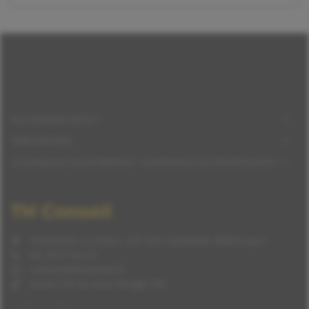
QUI SOMMES-NOUS ?
TÉMOIGNAGES
LE HANDICAP EN ENTREPRISE : CONTRAINTE OU OPPORTUNITÉ ?
TH Conseil
Immeuble Le Green, 241 Rue Garibaldi, 69003 Lyon
04 78 57 94 23
contact@thconseil.fr
Accès LSF ou sous-titrage TXT