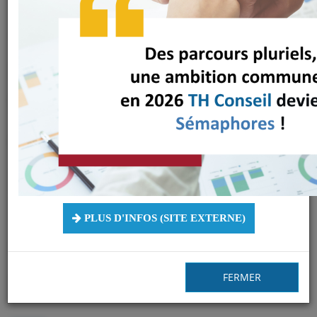
« Dénormaliser les
modes de
fonctionnement des
entreprises afin de
prendre en compte
les besoins
PLUS D'INFOS (SITE EXTERNE)
spécifiques des
personnes »
FERMER