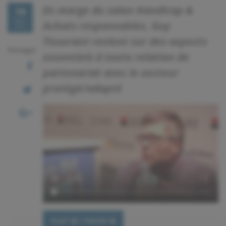
En marge du salon Handicap &
18
Mars
Achats responsables, Guy
2016
Tisserant revient sur des aspects
Partager
essentiels à toute relation de
partenariat avec le secteur
protégé/adapté
PLAY
/ PAUSE