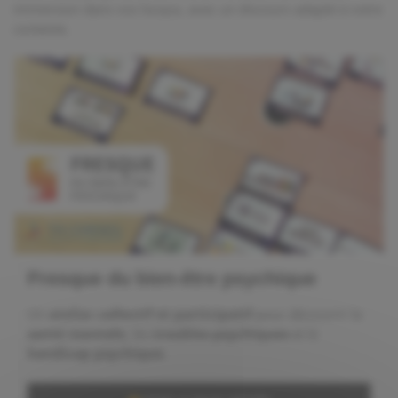
immersion dans vos locaux, avec un discours adapté à votre
contexte.
Fresque du bien-être psychique
Un
atelier collectif et participatif
pour découvrir la
santé mentale
, les
troubles psychiques
et le
handicap psychique
.