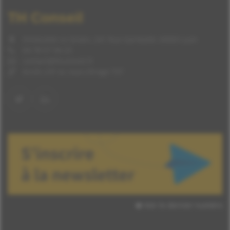
TH Conseil
Immeuble Le Green, 241 Rue Garibaldi, 69003 Lyon
04 78 57 94 23
contact@thconseil.fr
Accès LSF ou sous-titrage TXT
Voir le dernier numéro