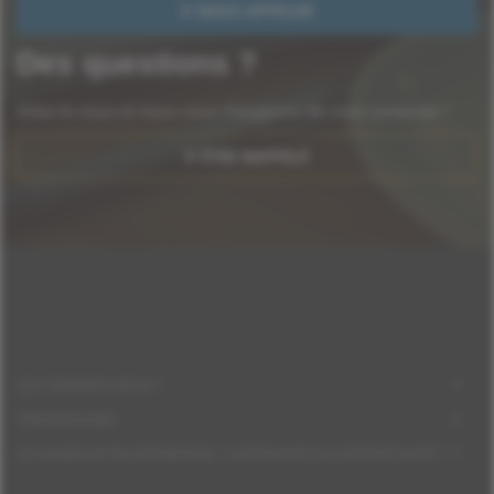
NOUS APPELER
Des questions ?
Dites-le nous et nous nous chargeons de vous contacter !
ÊTRE RAPPELÉ
QUI SOMMES-NOUS ?
TÉMOIGNAGES
LE HANDICAP EN ENTREPRISE : CONTRAINTE OU OPPORTUNITÉ ?