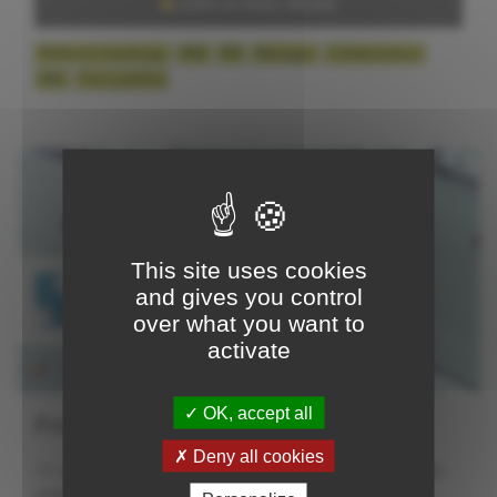
VOIR LA PAGE DÉDIÉE
Référent handicap,
RSE
RH
Manager
Collaborateur
D&I
Tous publics
This site uses cookies
and gives you control
over what you want to
activate
OK, accept all
Fresque des proches aidants
Deny all cookies
Un
atelier collectif et participatif
arborant la
pair-
aidance
, les
dispositifs d'accompagnement
en