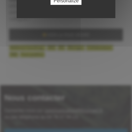
Personalize
entreprise. Découvrez l'aidance à travers cette
animation ou
partagez votre expérience
entre
collègues !
VOIR LA PAGE DÉDIÉE
Référent handicap,
RSE
RH
Manager
Collaborateur
D&I
Tous publics
Nous contacter
Contactez-nous sur
communication@thconseil.fr
ou par téléphone au 04 78 57 94 23.