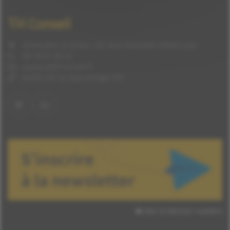
TH Conseil
Immeuble Le Green, 241 Rue Garibaldi, 69003 Lyon
04 78 57 94 23
contact@thconseil.fr
Accès LSF ou sous-titrage TXT
Voir le dernier numéro