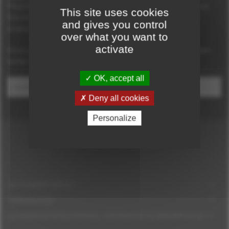
Peut-être aussi parce que ce type d'erreur n'arrive qu'une
This site uses cookies
fois toutes les 404 tentatives ? C'est donc votre jour de
and gives you control
chance !
over what you want to
activate
Vous pouvez
revenir à l'accueil en cliquant ici
ou bien
tenter une petite recherche sur le site :
OK, accept all
Deny all cookies
Personalize
QUI SOMMES-NOUS ?
TÉMOIGNAGES
LE HANDICAP EN ENTREPRISE : CONTRAINTE OU OPPORTUNITÉ ?